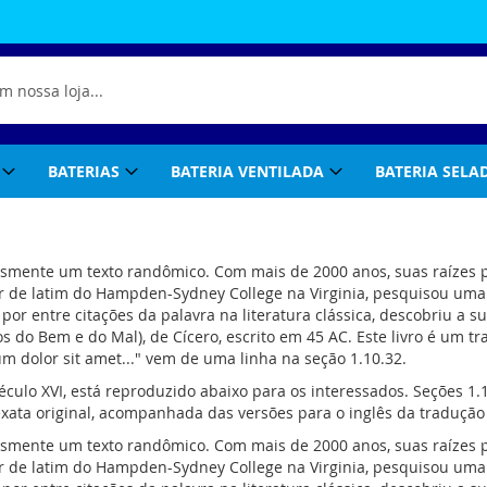
BATERIAS
BATERIA VENTILADA
BATERIA SELA
esmente um texto randômico. Com mais de 2000 anos, suas raízes 
or de latim do Hampden-Sydney College na Virginia, pesquisou uma 
r entre citações da palavra na literatura clássica, descobriu a s
 do Bem e do Mal), de Cícero, escrito em 45 AC. Este livro é um tr
 dolor sit amet..." vem de uma linha na seção 1.10.32.
culo XVI, está reproduzido abaixo para os interessados. Seções 1
ata original, acompanhada das versões para o inglês da tradução
esmente um texto randômico. Com mais de 2000 anos, suas raízes 
or de latim do Hampden-Sydney College na Virginia, pesquisou uma 