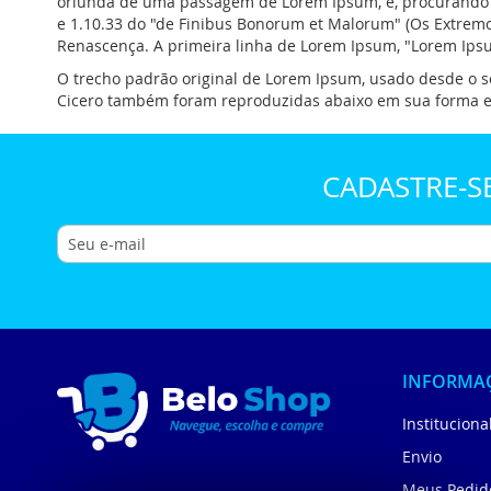
oriunda de uma passagem de Lorem Ipsum, e, procurando po
e 1.10.33 do "de Finibus Bonorum et Malorum" (Os Extremos
Renascença. A primeira linha de Lorem Ipsum, "Lorem Ipsum
O trecho padrão original de Lorem Ipsum, usado desde o sé
Cicero também foram reproduzidas abaixo em sua forma ex
CADASTRE-S
INFORMA
Instituciona
Envio
Meus Pedid