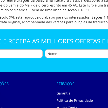
r entre citações da palavra na literatura clássica, descobriu a s
 do Bem e do Mal), de Cícero, escrito em 45 AC. Este livro é um tr
 dolor sit amet..." vem de uma linha na seção 1.10.32.
culo XVI, está reproduzido abaixo para os interessados. Seções 1
ata original, acompanhada das versões para o inglês da tradução
E E RECEBA AS MELHORES OFERTAS 
ÇÕES
SERVIÇOS
l
Garantia
Política de Privacidade
os
Minha Conta