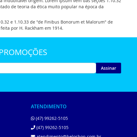
ua indubitável origem. Lorem Ipsum vem das seções 1.10.32
atado de teoria da ética muito popular na época da
.10.32 e 1.10.33 de "de Finibus Bonorum et Malorum" de
 feita por H. Rackham em 1914.
E PROMOÇÕES
Assinar
ATENDIMENTO
(47) 99262-5105
(47) 99262-5105
atendimento@beloshop.com.br