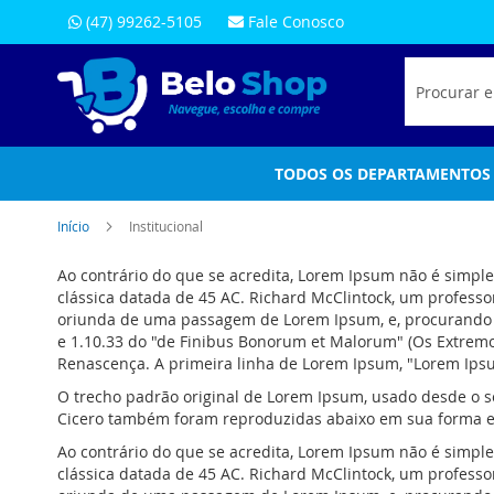
(47) 99262-5105
Fale Conosco
Pesquisa
TODOS OS DEPARTAMENTOS
Início
Institucional
Ao contrário do que se acredita, Lorem Ipsum não é simpl
clássica datada de 45 AC. Richard McClintock, um profess
oriunda de uma passagem de Lorem Ipsum, e, procurando po
e 1.10.33 do "de Finibus Bonorum et Malorum" (Os Extremos
Renascença. A primeira linha de Lorem Ipsum, "Lorem Ipsum
O trecho padrão original de Lorem Ipsum, usado desde o sé
Cicero também foram reproduzidas abaixo em sua forma ex
Ao contrário do que se acredita, Lorem Ipsum não é simpl
clássica datada de 45 AC. Richard McClintock, um profess