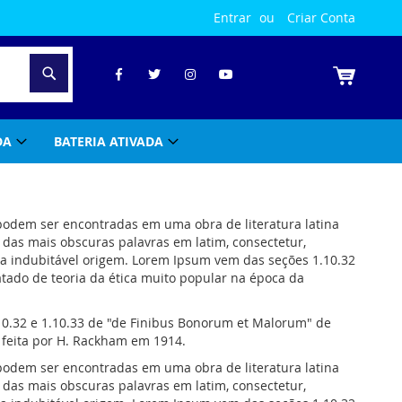
Entrar
Criar Conta
Pesquisa
Meu Carrin
DA
BATERIA ATIVADA
podem ser encontradas em uma obra de literatura latina
das mais obscuras palavras em latim, consectetur,
ua indubitável origem. Lorem Ipsum vem das seções 1.10.32
atado de teoria da ética muito popular na época da
.10.32 e 1.10.33 de "de Finibus Bonorum et Malorum" de
 feita por H. Rackham em 1914.
podem ser encontradas em uma obra de literatura latina
das mais obscuras palavras em latim, consectetur,