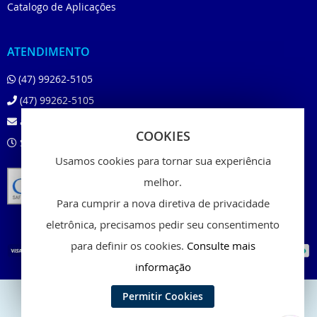
Catalogo de Aplicações
ATENDIMENTO
(47) 99262-5105
(47) 99262-5105
atendimento@beloshop.com.br
COOKIES
Segunda à Sexta das 8:00 às 18:00
Usamos cookies para tornar sua experiência
melhor.
Para cumprir a nova diretiva de privacidade
eletrônica, precisamos pedir seu consentimento
para definir os cookies.
Consulte mais
informação
Permitir Cookies
Copyright © 2024 - Belo Shop, Inc. All rights reserved.