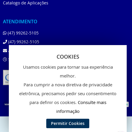
Catalogo de Aplicações
ATENDIMENTO
(47) 99262-5105
(47) 99262-5105
atendimento@beloshop.com.br
COOKIES
Segunda à Sexta das 8:00 às 18:00
Usamos cookies para tornar sua experiência
melhor.
Para cumprir a nova diretiva de privacidade
eletrônica, precisamos pedir seu consentimento
para definir os cookies.
Consulte mais
informação
Permitir Cookies
Copyright © 2024 - Belo Shop, Inc. All rights reserved.