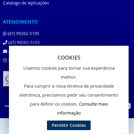
Catalogo de Aplicações
ATENDIMENTO
(47) 99262-5105
(47) 99262-5105
atendimento@beloshop.com.br
COOKIES
Segunda à Sexta das 8:00 às 18:00
Usamos cookies para tornar sua experiência
melhor.
Para cumprir a nova diretiva de privacidade
eletrônica, precisamos pedir seu consentimento
para definir os cookies.
Consulte mais
informação
Permitir Cookies
Copyright © 2024 - Belo Shop, Inc. All rights reserved.