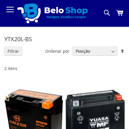
Pesquis
Meu C
YTX20L-BS
De
Ordenar por
Filtrar
Di
De
2
itens