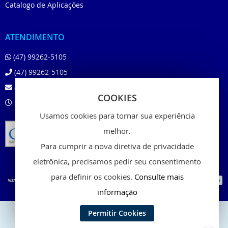
Catalogo de Aplicações
ATENDIMENTO
(47) 99262-5105
(47) 99262-5105
atendimento@beloshop.com.br
COOKIES
Segunda à Sexta das 8:00 às 18:00
Usamos cookies para tornar sua experiência
melhor.
Para cumprir a nova diretiva de privacidade
eletrônica, precisamos pedir seu consentimento
para definir os cookies.
Consulte mais
informação
Permitir Cookies
Copyright © 2024 - Belo Shop, Inc. All rights reserved.