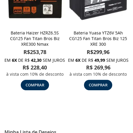
Bateria Haizer HZRZ6.5S
Bateria Yuasa YTZ6V 5Ah
CG125 Fan Titan Bros Biz
CG125 Fan Titan Bros Biz 125
XRE300 Nmax
XRE 300
R$253,78
R$299,96
EM
6X
DE R$
42,30
SEM JUROS
EM
6X
DE R$
49,99
SEM JUROS
R$ 228,40
R$ 269,96
à vista com 10% de desconto
à vista com 10% de desconto
COMPRAR
COMPRAR
Minha Lista de Desejos