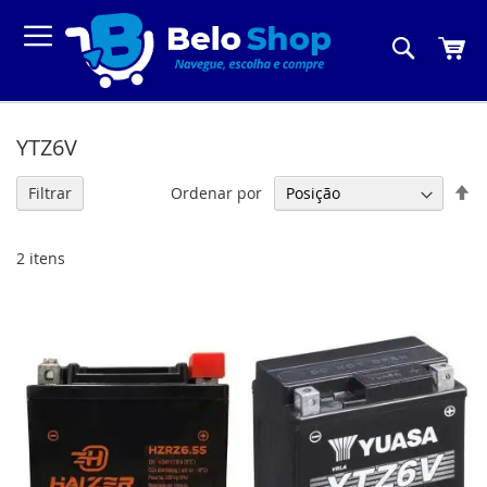
Pesquis
Meu C
YTZ6V
De
Ordenar por
Filtrar
Di
De
2
itens